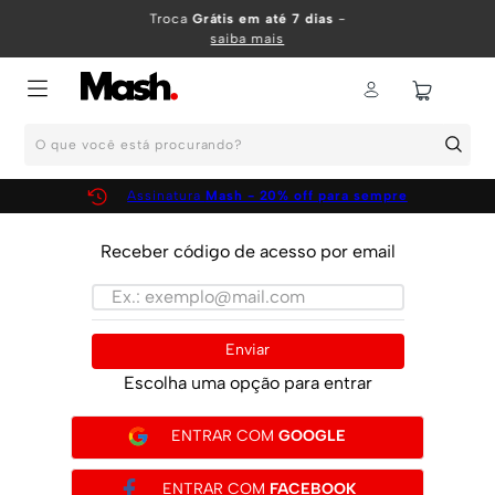
TERMOS MAIS BUSCADOS
Troca
Grátis em até 7 dias
-
saiba mais
1
º
KIT
2
º
INFANTIL
O que você está procurando?
3
º
BOXER
4
º
KITS
Assinatura
Mash - 20% off para sempre
5
º
SUNGA
Receber código de acesso por email
6
º
CUECA
7
º
MEIA
8
º
KIT CUECA
Enviar
9
º
KIT CUECAS
Escolha uma opção para entrar
10
º
KIT CUECA BOXER
ENTRAR COM
GOOGLE
ENTRAR COM
FACEBOOK