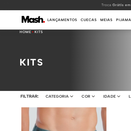
Troca
Grátis em
LANÇAMENTOS
CUECAS
MEIAS
PIJAMA
KITS
KITS
FILTRAR:
CATEGORIA
COR
IDADE
L
BOXER
SORTIDO 05
SLIP
ADULTO
INVISÍVEL
AZUL ESCURO
CANO MÉDIO
INFANTIL
SAPATILHA
AZUL JEANS ESCURO
CANO LONGO