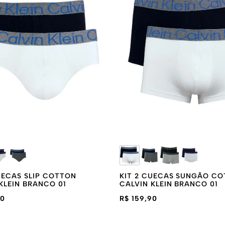
LICENCIADOS
AZUL ROYAL
SEM COSTURA
39-43
39-44
O
BRANCO
P
M
UECAS SLIP COTTON
KIT 2 CUECAS SUNGÃO C
KLEIN BRANCO 01
CALVIN KLEIN BRANCO 01
90
R$ 159,90