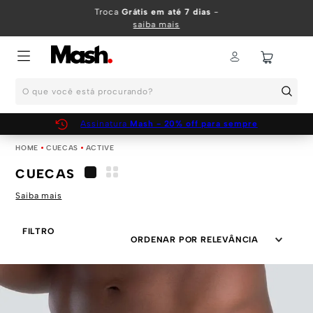
TERMOS MAIS BUSCADOS
Troca
Grátis em até 7 dias
-
saiba mais
1
º
KIT
2
º
INFANTIL
O que você está procurando?
3
º
BOXER
4
º
KITS
Assinatura
Mash - 20% off para sempre
5
º
SUNGA
CUECAS
ACTIVE
6
º
CUECA
CUECAS
7
º
MEIA
Saiba mais
8
º
KIT CUECA
FILTRO
9
º
KIT CUECAS
ORDENAR POR
RELEVÂNCIA
10
º
KIT CUECA BOXER