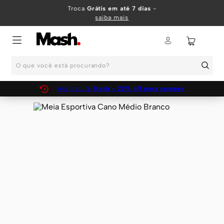
TERMOS MAIS BUSCADOS
Troca
Grátis em até 7 dias
-
saiba mais
1
º
KIT
2
º
INFANTIL
O que você está procurando?
3
º
BOXER
4
º
KITS
Assinatura
Mash - 20% off para sempre
5
º
SUNGA
6
º
CUECA
7
º
MEIA
8
º
KIT CUECA
9
º
KIT CUECAS
10
º
KIT CUECA BOXER