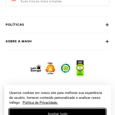
Suas trocas mais simples.
+
POLÍTICAS
Trocas E Devoluções
+
SOBRE A MASH
Prazos E Entregas
Política De Privacidade
Sobre Nós
Dúvidas Frequentes
Trabalhe Conosco
Como Comprar
Fale Conosco
Formas De Pagamento
Compra Segura
Política De Promoções
Usamos cookies em nosso site para melhorar sua experiência
de usuário, fornecer conteúdo personalizado e analisar nosso
tráfego.
Política de Privacidade.
Aceitar tudo
A inclusão de um produto na sacola não garante seu preço. Em caso de